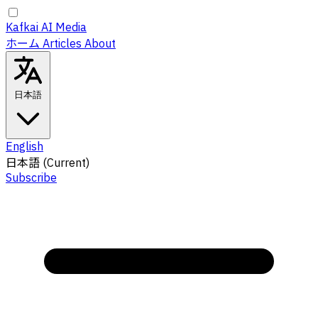
Kafkai AI Media
ホーム
Articles
About
日本語
English
日本語
(Current)
Subscribe