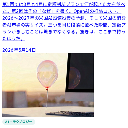
第1回では3月と4月に定額制AIプランで何が起きたかを並べ
た。第2回はその「なぜ」を書く。OpenAIの推論コスト、
2026〜2027年の米国AI設備投資の予測、そして米国の消費
者AI市場の実サイズ。三つを同じ段落に並べた瞬間、定額プ
ランがきしむことは驚きでなくなる。驚きは、ここまで持っ
たほうだ。
2026年5月14日
AI・テクノロジー