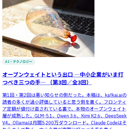
AI・テクノロジー
オープンウェイトという出口 ―中小企業がいま打
つべき三つの手― （第3回／全3回）
第1回・第2回は悪い知らせの側だった。本稿は、kafkai.aiの
読者の多くが過小評価していると思う側を書く。フロンティ
ア定額が値付け直されている裏で、本物のオープンウェイト
層が成熟した。GLM-5.1、Qwen 3.6、Kimi K2.6、DeepSeek
V4。Ollamaは月間5,200万ダウンロード。Claude Codeはそ