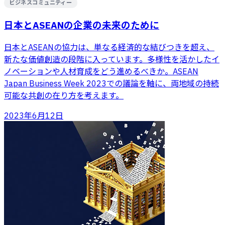
ビジネスコミュニティー
日本とASEANの企業の未来のために
日本とASEANの協力は、単なる経済的な結びつきを超え、
新たな価値創造の段階に入っています。多様性を活かしたイ
ノベーションや人材育成をどう進めるべきか。ASEAN
Japan Business Week 2023での議論を軸に、両地域の持続
可能な共創の在り方を考えます。
2023年6月12日