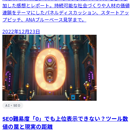
加した感想とレポート。持続可能な社会づくりや人材の価値
連鎖をテーマにしたパネルディスカッション、スタートアッ
プピッチ、ANAブルーベース見学まで。
2022年12月23日
AI・SEO
SEO難易度「0」でも上位表示できない？ツール数
値の罠と現実の距離