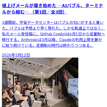
値上げメールが届き始めた ―AIバブル、ターミナ
ルから縮む― （第1回／全3回）
3週間前、宇宙データセンターはバブルの匂いがすると書い
た。バブルは予想より早く現れた。しかも軌道上ではなく、
私のメール受信箱に。GitHub Copilotは6月1日から従量制へ
移行する。Anthropicは3月以降、Claudeの利用上限を静か
に絞り続けている。定額制AI時代は終わりつつある。
2026年5月12日