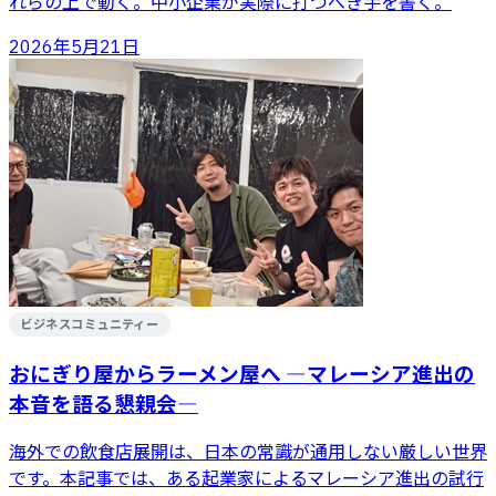
れらの上で動く。中小企業が実際に打つべき手を書く。
2026年5月21日
ビジネスコミュニティー
おにぎり屋からラーメン屋へ ―マレーシア進出の
本音を語る懇親会―
海外での飲食店展開は、日本の常識が通用しない厳しい世界
です。本記事では、ある起業家によるマレーシア進出の試行