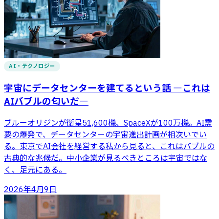
AI・テクノロジー
宇宙にデータセンターを建てるという話 ―これは
AIバブルの匂いだ―
ブルーオリジンが衛星51,600機、SpaceXが100万機。AI需
要の爆発で、データセンターの宇宙進出計画が相次いでい
る。東京でAI会社を経営する私から見ると、これはバブルの
古典的な兆候だ。中小企業が見るべきところは宇宙ではな
く、足元にある。
2026年4月9日