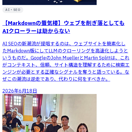
AI・SEO
【Markdownの蜃気楼】ウェブを削ぎ落としても
AIクローラーは助からない
AI SEOの新潮流が提唱するのは、ウェブサイトを簡素化し
たMarkdown版にしてLLMのクローリングを高速化しようと
いうものだ。GoogleのJohn MuellerとMartin Splittは、これ
がコンテキスト、信頼、サイト構造を理解するために検索エ
ンジンが必要とする正確なシグナルを奪うと語っている。な
ぜこの潮流は逆走であり、代わりに何をすべきか。
2026年6月18日