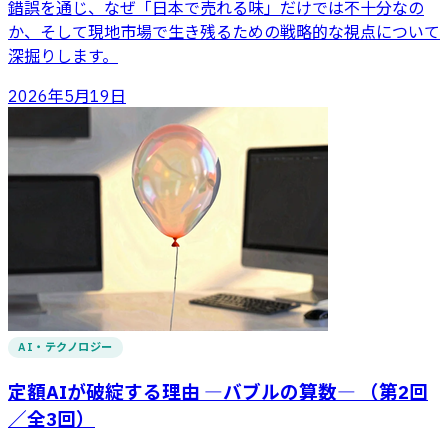
錯誤を通じ、なぜ「日本で売れる味」だけでは不十分なの
か、そして現地市場で生き残るための戦略的な視点について
深掘りします。
2026年5月19日
AI・テクノロジー
定額AIが破綻する理由 ―バブルの算数― （第2回
／全3回）