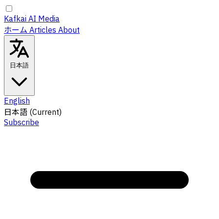
Kafkai AI Media
ホーム
Articles
About
日本語
English
日本語
(Current)
Subscribe