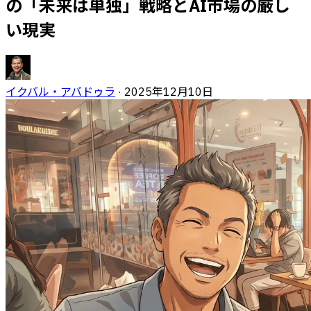
の「未来は単独」戦略とAI市場の厳し
い現実
イクバル・アバドゥラ
·
2025年12月10日