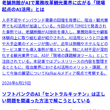
老舗旅館がAIで業務改革――観光業界に広がる「現場
起点のAI活用」とは
人手不足やインバウンド需要の回復を背景に、宿泊・観光業
界でもAI活用が加速している。今回のPR TIMESで発表され
た事例では、老舗旅館がAI技術を導入し、業務効率化や顧客
体験向上に取り組む姿が紹介された。AI活用というとIT企業
や大手企業のイメージが強いが、近年は旅館やホテルなどの
サービス業でも導入事例が増えている。特に人材不足が深刻
化する観光業界では、AIが「現場の課題解決ツール」として
注目されている。本記事ではプレスリリースの内容を整理す
るとともに、宿泊業界におけるAI活用のメリット・課題、そ
して今後の展望についてKafkai Aiメディア視点で考察する。
2026年6月19日
ソフトバンクのAI「セントラルキッチン」は正し
い問題を間違った方法で解こうとしている