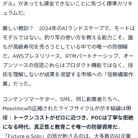
デル」があっても課金できないことに気づく標準カリキ
ュラムだ。
厳しい教訓？ 2024年のAIランドスケープで、モートは
モデルではない。釣り竿の使い方を教える能力こそ、誰
もが高級寿司を売ろうとしている中での唯一の防御線
だ。AWSプレスリリース、RTMパートナーシップ、オー
プンソースの信認――これらはプロダクト機能ではなく、技
術を理解しないが成果を渇望する市場への「信頼構築作
業」だった。
コンテンツマーケター、SME、同じ創業者たちへ、
Mesoliticaの圧縮されたライフサイクルが示す結論は明
確：
トークンコストがゼロに近づき、POCは丁寧な拒絶
になる時代、真正性と教育こそ唯一の防御資産だ
。
「Future is Solo」の話が刺さるのは、大多数のAI企業