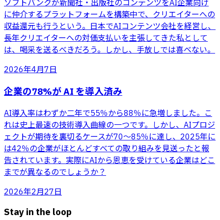
ソフトバンクが新聞社・出版社のコンテンツをAI企業向け
に仲介するプラットフォームを構築中で、クリエイターへの
収益還元も行うという。日本でAIコンテンツ会社を経営し、
長年クリエイターへの対価支払いを主張してきた私として
は、喝采を送るべきだろう。しかし、手放しでは喜べない。
2026年4月7日
企業の78%が AI を導入済み
AI導入率はわずか二年で55％から88％に急増しました。こ
れは史上最速の技術導入曲線の一つです。しかし、AIプロジ
ェクトが期待を裏切るケースが70〜85％に達し、2025年に
は42％の企業がほとんどすべての取り組みを見送ったと報
告されています。実際にAIから恩恵を受けている企業はどこ
までが異なるのでしょうか？
2026年2月27日
Stay in the loop