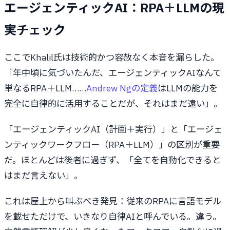
エージェンティックAI：RPA＋LLMの現
実チェック
ここでKhalil氏は技術的かつ容赦なく本音を漏らした。
「年中頃に気づいたんだ、エージェンティックAIなんて
単なるRPA＋LLM……
Andrew Ngの定義
はLLMの能力を
完全に自律的に活用することだが、それはまだ遠い」。
「エージェンティックAI（計画＋実行）」と「エージェ
ンティックワークフロー（RPA＋LLM）」の区別が重要
だ。ほとんどは後者に過ぎず、「全てを自動化できると
はまだ言えない」。
これは屋上から叫ぶべき発見：従来のRPAに言語モデル
を載せただけで、いきなり自律AIと呼んでいる。違う。