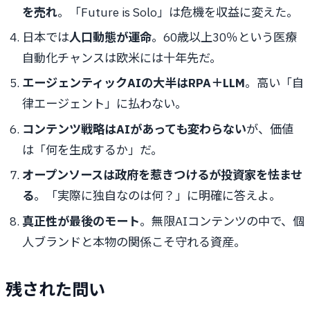
を売れ
。「Future is Solo」は危機を収益に変えた。
日本では
人口動態が運命
。60歳以上30％という医療
自動化チャンスは欧米には十年先だ。
エージェンティックAIの大半はRPA＋LLM
。高い「自
律エージェント」に払わない。
コンテンツ戦略はAIがあっても変わらない
が、価値
は「何を生成するか」だ。
オープンソースは政府を惹きつけるが投資家を怯ませ
る
。「実際に独自なのは何？」に明確に答えよ。
真正性が最後のモート
。無限AIコンテンツの中で、個
人ブランドと本物の関係こそ守れる資産。
残された問い