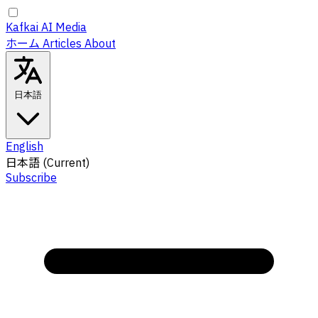
Kafkai AI Media
ホーム
Articles
About
日本語
English
日本語
(Current)
Subscribe