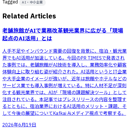
Tagged
AI・中小企業
Related Articles
老舗旅館がAIで業務改革――観光業界に広がる「現場
起点のAI活用」とは
人手不足やインバウンド需要の回復を背景に、宿泊・観光業
界でもAI活用が加速している。今回のPR TIMESで発表され
た事例では、老舗旅館がAI技術を導入し、業務効率化や顧客
体験向上に取り組む姿が紹介された。AI活用というとIT企業
や大手企業のイメージが強いが、近年は旅館やホテルなどの
サービス業でも導入事例が増えている。特に人材不足が深刻
化する観光業界では、AIが「現場の課題解決ツール」として
注目されている。本記事ではプレスリリースの内容を整理す
るとともに、宿泊業界におけるAI活用のメリット・課題、そ
して今後の展望についてKafkai Aiメディア視点で考察する。
2026年6月19日