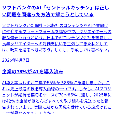
ソフトバンクのAI「セントラルキッチン」は正し
い問題を間違った方法で解こうとしている
ソフトバンクが新聞社・出版社のコンテンツをAI企業向け
に仲介するプラットフォームを構築中で、クリエイターへの
収益還元も行うという。日本でAIコンテンツ会社を経営し、
長年クリエイターへの対価支払いを主張してきた私として
は、喝采を送るべきだろう。しかし、手放しでは喜べない。
2026年4月7日
企業の78%が AI を導入済み
AI導入率はわずか二年で55％から88％に急増しました。こ
れは史上最速の技術導入曲線の一つです。しかし、AIプロジ
ェクトが期待を裏切るケースが70〜85％に達し、2025年に
は42％の企業がほとんどすべての取り組みを見送ったと報
告されています。実際にAIから恩恵を受けている企業はどこ
までが異なるのでしょうか？