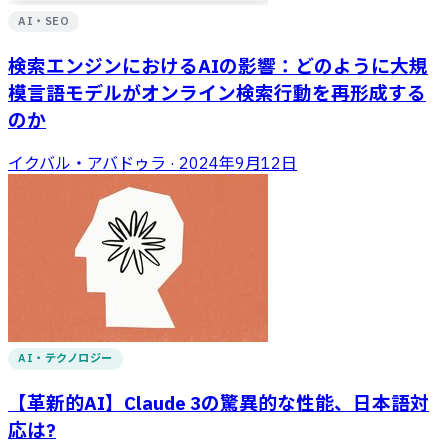
AI・SEO
検索エンジンにおけるAIの影響：どのように大規
模言語モデルがオンライン検索行動を再形成する
のか
イクバル・アバドゥラ
·
2024年9月12日
AI・テクノロジー
【革新的AI】Claude 3の驚異的な性能、日本語対
応は?