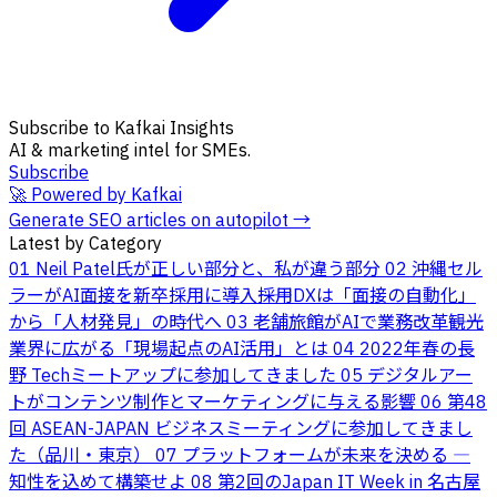
Subscribe to Kafkai Insights
AI & marketing intel for SMEs.
Subscribe
🚀 Powered by Kafkai
Generate SEO articles on autopilot →
Latest by Category
01
Neil Patel氏が正しい部分と、私が違う部分
02
沖縄セル
ラーがAI面接を新卒採用に導入――採用DXは「面接の自動化」
から「人材発見」の時代へ
03
老舗旅館がAIで業務改革――観光
業界に広がる「現場起点のAI活用」とは
04
2022年春の長
野 Techミートアップに参加してきました
05
デジタルアー
トがコンテンツ制作とマーケティングに与える影響
06
第48
回 ASEAN-JAPAN ビジネスミーティングに参加してきまし
た（品川・東京）
07
プラットフォームが未来を決める ―
知性を込めて構築せよ
08
第2回のJapan IT Week in 名古屋