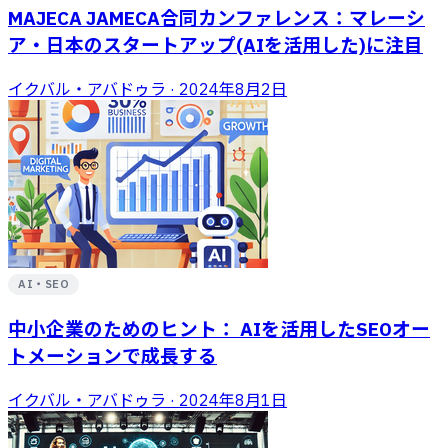
MAJECA JAMECA合同カンファレンス：マレーシ
ア・日本のスタートアップ(AIを活用した)に注目
イクバル・アバドゥラ
·
2024年8月2日
AI・SEO
中小企業のためのヒント： AIを活用したSEOオー
トメーションで成長する
イクバル・アバドゥラ
·
2024年8月1日