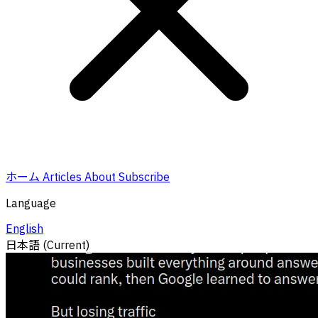
ホーム
Articles
About
Subscribe
Language
English
日本語
(Current)