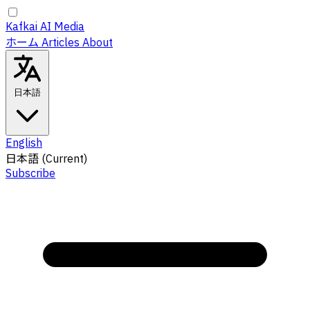
Kafkai AI Media
ホーム
Articles
About
日本語
English
日本語
(Current)
Subscribe