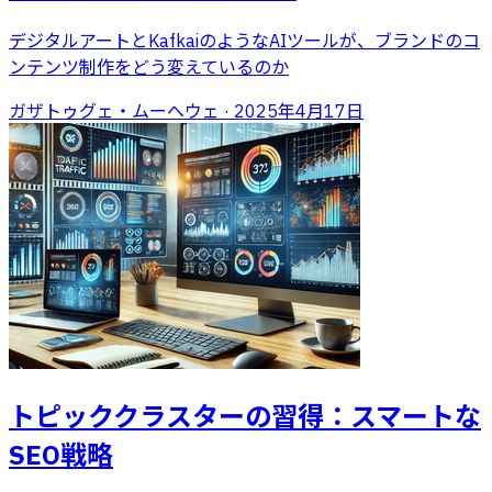
デジタルアートとKafkaiのようなAIツールが、ブランドのコ
ンテンツ制作をどう変えているのか
ガザトゥグェ・ムーへウェ
·
2025年4月17日
トピッククラスターの習得：スマートな
SEO戦略