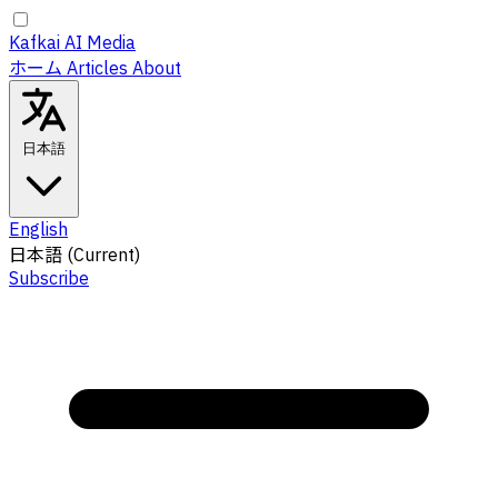
Kafkai AI Media
ホーム
Articles
About
日本語
English
日本語
(Current)
Subscribe