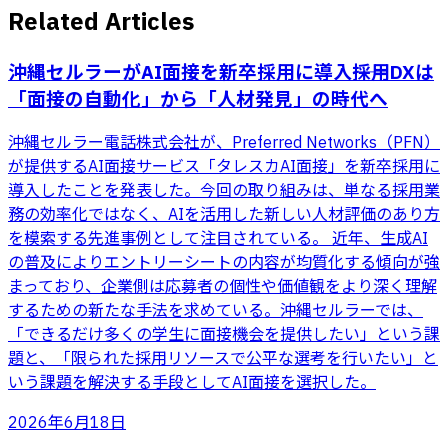
Related Articles
沖縄セルラーがAI面接を新卒採用に導入――採用DXは
「面接の自動化」から「人材発見」の時代へ
沖縄セルラー電話株式会社が、Preferred Networks（PFN）
が提供するAI面接サービス「タレスカAI面接」を新卒採用に
導入したことを発表した。今回の取り組みは、単なる採用業
務の効率化ではなく、AIを活用した新しい人材評価のあり方
を模索する先進事例として注目されている。 近年、生成AI
の普及によりエントリーシートの内容が均質化する傾向が強
まっており、企業側は応募者の個性や価値観をより深く理解
するための新たな手法を求めている。沖縄セルラーでは、
「できるだけ多くの学生に面接機会を提供したい」という課
題と、「限られた採用リソースで公平な選考を行いたい」と
いう課題を解決する手段としてAI面接を選択した。
2026年6月18日