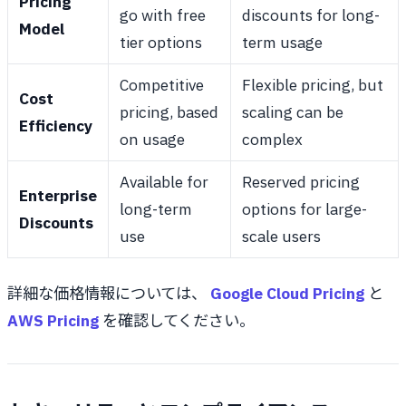
Pricing
go with free
discounts for long-
Model
tier options
term usage
Competitive
Flexible pricing, but
Cost
pricing, based
scaling can be
Efficiency
on usage
complex
Available for
Reserved pricing
Enterprise
long-term
options for large-
Discounts
use
scale users
詳細な価格情報については、
Google Cloud Pricing
と
AWS Pricing
を確認してください。