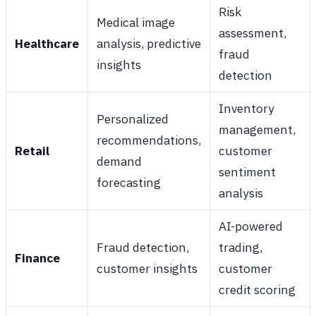
Risk
Medical image
assessment,
Healthcare
analysis, predictive
fraud
insights
detection
Inventory
Personalized
management,
recommendations,
Retail
customer
demand
sentiment
forecasting
analysis
AI-powered
Fraud detection,
trading,
Finance
customer insights
customer
credit scoring