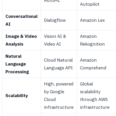
AutoML
Autopilot
Conversational
Dialogflow
Amazon Lex
AI
Image & Video
Vision AI &
Amazon
Analysis
Video AI
Rekognition
Natural
Cloud Natural
Amazon
Language
Language API
Comprehend
Processing
High, powered
Global
by Google
scalability
Scalability
Cloud
through AWS
infrastructure
infrastructure