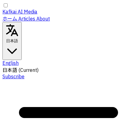
Kafkai AI Media
ホーム
Articles
About
日本語
English
日本語
(Current)
Subscribe