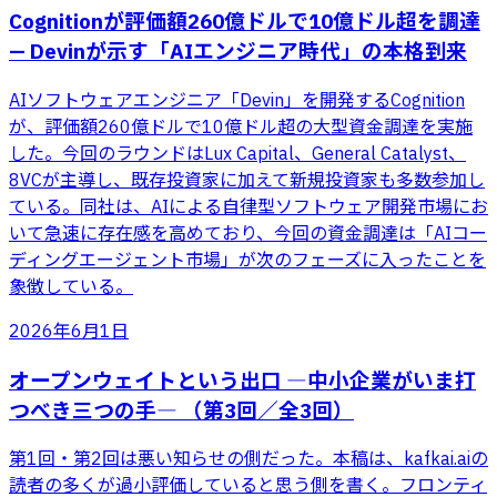
Cognitionが評価額260億ドルで10億ドル超を調達
— Devinが示す「AIエンジニア時代」の本格到来
AIソフトウェアエンジニア「Devin」を開発するCognition
が、評価額260億ドルで10億ドル超の大型資金調達を実施
した。今回のラウンドはLux Capital、General Catalyst、
8VCが主導し、既存投資家に加えて新規投資家も多数参加し
ている。同社は、AIによる自律型ソフトウェア開発市場にお
いて急速に存在感を高めており、今回の資金調達は「AIコー
ディングエージェント市場」が次のフェーズに入ったことを
象徴している。
2026年6月1日
オープンウェイトという出口 ―中小企業がいま打
つべき三つの手― （第3回／全3回）
第1回・第2回は悪い知らせの側だった。本稿は、kafkai.aiの
読者の多くが過小評価していると思う側を書く。フロンティ