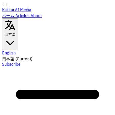
Kafkai AI Media
ホーム
Articles
About
日本語
English
日本語
(Current)
Subscribe