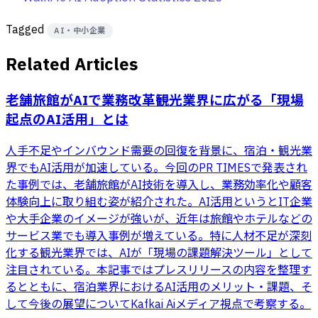
Tagged
AI・中小企業
Related Articles
老舗旅館がAIで業務改革――観光業界に広がる「現場
起点のAI活用」とは
人手不足やインバウンド需要の回復を背景に、宿泊・観光業
界でもAI活用が加速している。今回のPR TIMESで発表され
た事例では、老舗旅館がAI技術を導入し、業務効率化や顧客
体験向上に取り組む姿が紹介された。AI活用というとIT企業
や大手企業のイメージが強いが、近年は旅館やホテルなどの
サービス業でも導入事例が増えている。特に人材不足が深刻
化する観光業界では、AIが「現場の課題解決ツール」として
注目されている。本記事ではプレスリリースの内容を整理す
るとともに、宿泊業界におけるAI活用のメリット・課題、そ
して今後の展望についてKafkai Aiメディア視点で考察する。