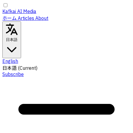
Kafkai AI Media
ホーム
Articles
About
日本語
English
日本語
(Current)
Subscribe